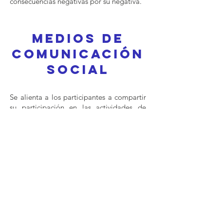
consecuencias negativas por su negativa.
medios de
comunicación
social
Se alienta a los participantes a compartir
su participación en las actividades de
LeWiBo en las redes sociales, etiquetando
a la ONG
*
en todas las publicaciones que
puedan aumentar su visibilidad. LeWiBo
se compromete a ampliar el alcance de
las publicaciones de los participantes,
siempre que sea posible, siempre que
respeten la privacidad de los demás y no
violen este Código de Conducta.
​Está prohibido retener o compartir
cualquier material científico si incluye un