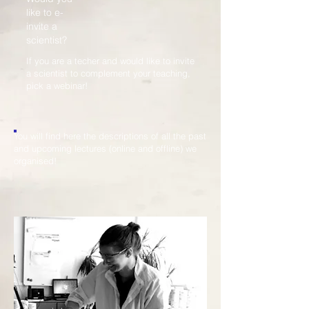
like to e-
invite a
scientist?
If you are a techer and would like to invite
a scientist to complement your teaching,
pick a webinar!
You will find here the descriptions of all the past
and upcoming lectures (online and offline) we
organised!