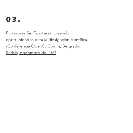
03.
Profesores Sin Fronteras: creando
oportunidades para la divulgación científica
-
Conferencia OpenSciComm, Belgrado,
Serbia, noviembre de 2022
publicaciones
académicas
01.
Entornos de aprendizaje STEM inclusivos:
retos y soluciones -
Observatorio Scientix,