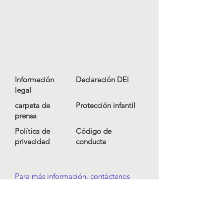
Información
Declaración DEI
legal
carpeta de
Protección infantil
prensa
Política de
Código de
privacidad
conducta
Para más información, contáctenos
en
info@lewibo.org
Para soporte técnico, contáctenos
en
support@lewibo.org