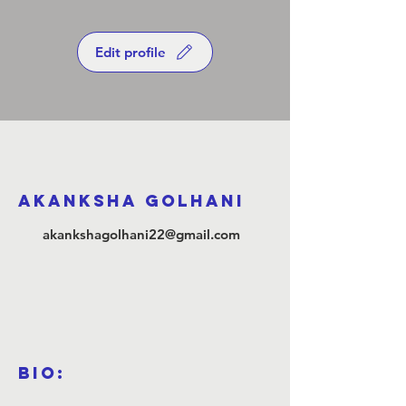
Edit profile
Akanksha Golhani
akankshagolhani22@gmail.com
Bio: