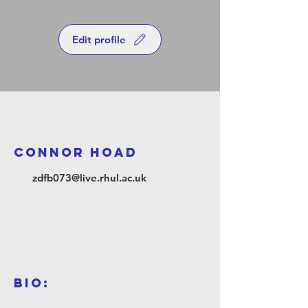
Edit profile
Connor Hoad
zdfb073@live.rhul.ac.uk
Bio: