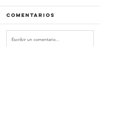
Comentarios
Escribir un comentario...
Información
Declaración DEI
legal
carpeta de
Protección infantil
prensa
Política de
Código de
privacidad
conducta
Para más información, contáctenos
en
info@lewibo.org