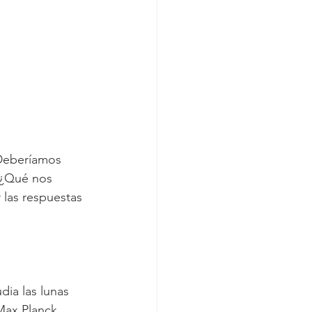
¿Deberíamos 
 ¿Qué nos 
 las respuestas 
ia las lunas 
Max Planck 