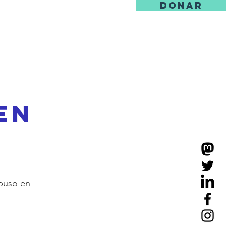
DONAR
ore
en
 puso en 