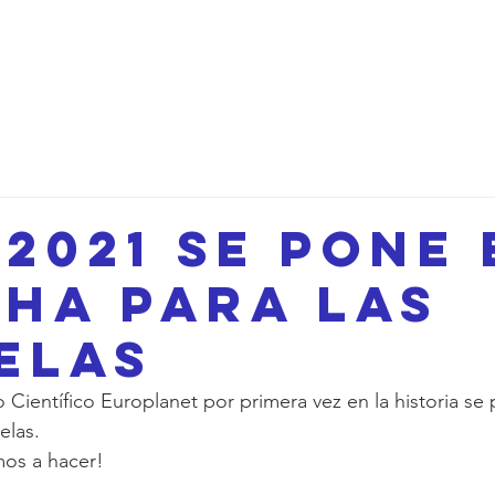
d
Seminarios
Proyectos
New Page
New Page
M
 2021 se pone 
ha para las
elas
 Científico Europlanet por primera vez en la historia se
elas.
mos a hacer!