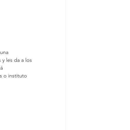
 una 
 y les da a los 
á 
 o instituto 