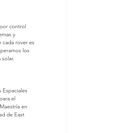
por control 
emas y 
 cada rover es 
operamos los 
 solar.
 Espaciales 
ara el 
Maestría en 
dad de East 