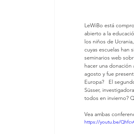
LeWiBo está comprom
abierto a la educaci
los niños de Ucrania,
cuyas escuelas han s
seminarios web sobr
hacer una donación a
agosto y fue present
Europa?   El segundo
Süsser, investigador
todos en invierno? Qu
Vea ambas conferenc
https://youtu.be/Qhfc