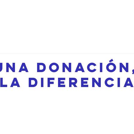
d
Seminarios
Proyectos
New Page
New Page
M
una donación
 la diferencia