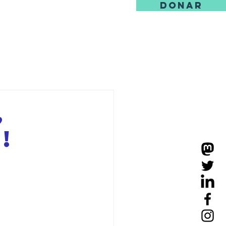
DONAR
ore
,
!