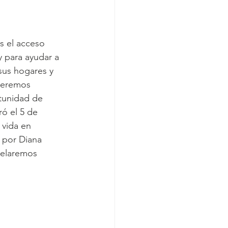
s el acceso 
 para ayudar a 
sus hogares y 
ceremos 
tunidad de 
ó el 5 de 
 vida en 
 por Diana 
gelaremos 